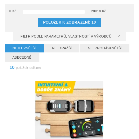
0
Kč
28918
Kč
POLOŽEK K ZOBRAZENÍ:
10
FILTR PODLE PARAMETRŮ, VLASTNOSTÍ A VÝROBCŮ
NEJLEVNĚJŠÍ
NEJDRAŽŠÍ
NEJPRODÁVANĚJŠÍ
ABECEDNĚ
10
položek celkem