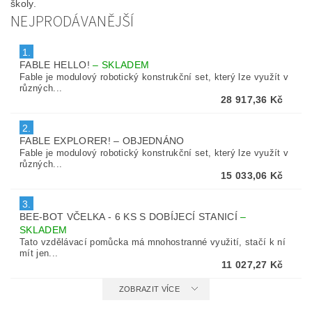
školy.
NEJPRODÁVANĚJŠÍ
1.
FABLE HELLO!
–
SKLADEM
Fable je modulový robotický konstrukční set, který lze využít v
různých...
28 917,36 Kč
2.
FABLE EXPLORER!
–
OBJEDNÁNO
Fable je modulový robotický konstrukční set, který lze využít v
různých...
15 033,06 Kč
3.
BEE-BOT VČELKA - 6 KS S DOBÍJECÍ STANICÍ
–
SKLADEM
Tato vzdělávací pomůcka má mnohostranné využití, stačí k ní
mít jen...
11 027,27 Kč
ZOBRAZIT VÍCE