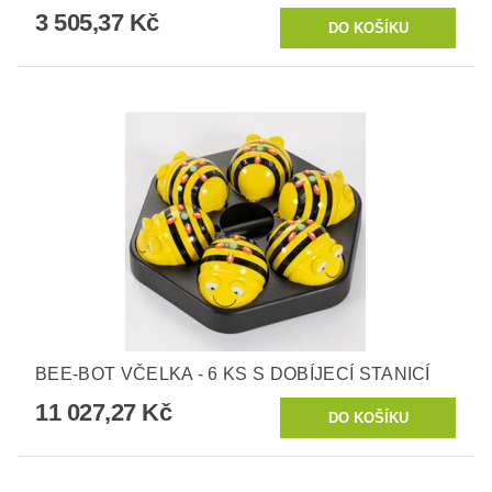
3 505,37 Kč
BEE-BOT VČELKA - 6 KS S DOBÍJECÍ STANICÍ
11 027,27 Kč