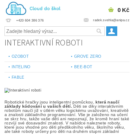
0 Kč
radek.svehla@anipa.cz
+420 604 386 376
INTERAKTIVNÍ ROBOTI
OZOBOT
GROVE ZERO
INTELINO
BEE-BOT
FABLE
Robotické hračky jsou inteligentní pomůckou,
která naučí
základy kódování u vašich dětí.
Děti se díky interaktivním
robotům naučí již v útlém věku logickému uvažování, kreativitě
a znalosti základního programování. Vše je založeno na učení
se skrz hru, takže vaše děti ani nepoznají, že kromě hraní také
rozvíjí své dosavadní znalosti. V nabídce naleznete roboty,
které jsou vhodné pro děti předškolního věku, školního věku,
ale také roboty určeny pro děti na druhém stupni základní