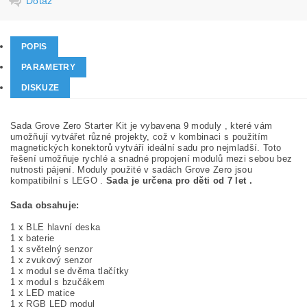
Dotaz
POPIS
PARAMETRY
DISKUZE
Sada Grove Zero Starter Kit je vybavena 9 moduly , které vám
umožňují vytvářet různé projekty, což v kombinaci s použitím
magnetických konektorů vytváří ideální sadu pro nejmladší. Toto
řešení umožňuje rychlé a snadné propojení modulů mezi sebou bez
nutnosti pájení. Moduly použité v sadách Grove Zero jsou
kompatibilní s LEGO .
Sada je určena pro děti od 7 let .
Sada obsahuje:
1 x BLE hlavní deska
1 x baterie
1 x světelný senzor
1 x zvukový senzor
1 x modul se dvěma tlačítky
1 x modul s bzučákem
1 x LED matice
1 x RGB LED modul