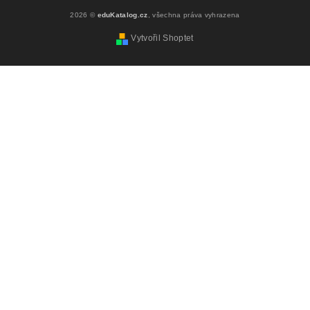
2026 ©
eduKatalog.cz
, všechna práva vyhrazena
Vytvořil Shoptet