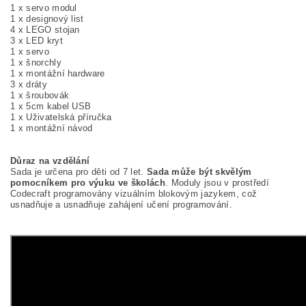
1 x servo modul
1 x designový list
4 x LEGO stojan
3 x LED kryt
1 x servo
1 x šnorchly
1 x montážní hardware
3 x dráty
1 x šroubovák
1 x 5cm kabel USB
1 x Uživatelská příručka
1 x montážní návod
Důraz na vzdělání
Sada je určena pro děti od 7 let.
Sada může být skvělým
pomocníkem pro výuku ve školách
. Moduly jsou v prostředí
Codecraft programovány vizuálním blokovým jazykem, což
usnadňuje a usnadňuje zahájení učení programování.