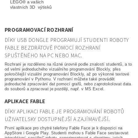
LEGO® a vašich
vlastních 3D výtisků
PROGRAMOVACÍ ROZHRANÍ
DÍKY USB DONGLE PROGRAMUJÍ STUDENTI ROBOTY
FABLE BEZDRÁTOVĚ POMOCÍ ROZHRANÍ
SPUŠTĚNÉHO NA PC NEBO MAC.
Rozhraní je rozděleno na různé úrovně podle znalostí studentů, a to
od velmi jednoduchého vizuálního programování Blockly, přes
pokročilejší vizuální programování Blockly, až po výkonné textové
programování v Pythonu. V rozhraní můžete také provádět
jednoduché zpracování dat pomocí grafů, nebo zaprotokolovat data
do souborů a zpracovat je později, např. v MS Excel.
APLIKACE FABLE
DÍKY APLIKACI FABLE JE PROGRAMOVÁNÍ ROBOTŮ
UŽIVATELSKY DOSTUPNĚJŠÍ A ZAJÍMAVĚJŠÍ.
První aplikace pro chytré telefony Fable Face je k dispozici na
AppStore i Google Play. Studenti mohou s Fable Face sestavovat
interaktivní „sociální“ roboty, experimentovat s algoritmy, jejich