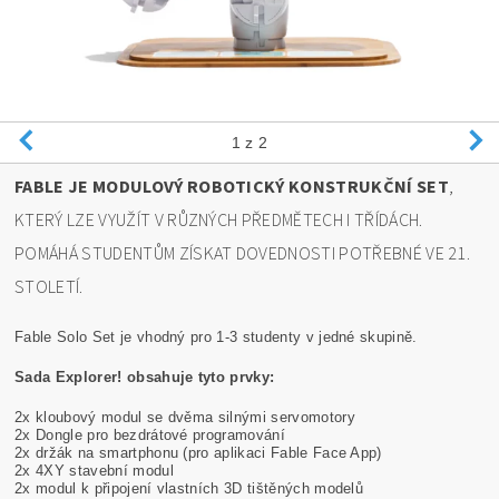
1
z 2
FABLE JE MODULOVÝ ROBOTICKÝ KONSTRUKČNÍ SET
,
KTERÝ LZE VYUŽÍT V RŮZNÝCH PŘEDMĚTECH I TŘÍDÁCH.
POMÁHÁ STUDENTŮM ZÍSKAT DOVEDNOSTI POTŘEBNÉ VE 21.
STOLETÍ.
Fable Solo Set je vhodný pro 1-3 studenty v jedné skupině.
Sada Explorer! obsahuje tyto prvky:
2
x kloubový modul se dvěma silnými servomotory
2x Dongle pro bezdrátové programování
2x držák na smartphonu (pro aplikaci Fable Face App)
2x 4XY stavební modul
2x modul k připojení vlastních 3D tištěných modelů