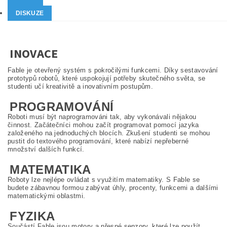
DISKUZE
INOVACE
Fable je otevřený systém s pokročilými funkcemi. Díky sestavování
prototypů robotů, které uspokojují potřeby skutečného světa, se
studenti učí kreativitě a inovativním postupům.
PROGRAMOVÁNÍ
Roboti musí být naprogramováni tak, aby vykonávali nějakou
činnost. Začátečníci mohou začít programovat pomocí jazyka
založeného na jednoduchých blocích. Zkušení studenti se mohou
pustit do textového programování, které nabízí nepřeberné
množství dalších funkcí.
MATEMATIKA
Roboty lze nejlépe ovládat s využitím matematiky. S Fable se
budete zábavnou formou zabývat úhly, procenty, funkcemi a dalšími
matematickými oblastmi.
FYZIKA
Součástí Fable jsou motory a přesné senzory, které lze použít