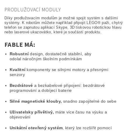
PRODLUŽOVACÍ MODULY
Díky prodlužovacím modulům je možné spojit systém s dalšími
systémy. K robotům můžete například připojit LEGO® paži, chytrý
telefon se zapnutou aplikací Skype, 3D tiskovou robotickou hlavu
nebo laserové ukazovátko, které je součástí produktu.
FABLE MÁ:
Robustní
design, dostatečně stabilní, aby
odolal náročným školním podmínkám
Kvalitní
komponenty se silnými motory a přesnými
senzory
Bezdrátové
a bezkabelové připojení: bezdrátové
programování a dobíjecí baterie
Silné magnetické klouby,
snadno zapojitelné do sebe
Uživatelsky přívětivý,
máte více času na výuku a
objevování
Unikátní otevřený systém
, který lze rozšířit pomocí