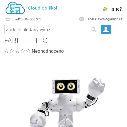
0 Kč
radek.svehla@anipa.cz
+420 604 386 376
FABLE HELLO!
Neohodnoceno