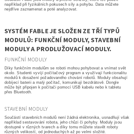
například při fyzikálních pokusech síly a pohybu. Data můžete
nejdříve zaznamenat a poté analyzovat.
SYSTÉM FABLE JE SLOŽEN ZE TŘÍ TYPŮ
MODULŮ: FUNKČNÍ MODULY, STAVEBNÍ
MODULY A PRODLUŽOVACÍ MODULY.
FUNKČNÍ MODULY
Díky funkčním modulům se roboti mohou pohybovat a vnímat svět
okolo. Studenti vyvíjí počítačový program a využívají funkcionalitu
modulů k dosažení požadovaného chování robotů. Moduly obsahují
dobíjecí baterii a malý počítač, komunikují bezdrátově. Dongle
může být připojen k počítači pomocí USB kabelu nebo k tabletu
přes Bluetooth.
STAVEBNÍ MODULY
Součástí stavebních modulů není žádná elektronika, usnadňují však
například sestavování robota, jeho chůzi či pohyby. Moduly jsou
dostupné v různých tvarech a díky tomu můžete stavět roboty
různých velikostí, od jednoduchých až po velmi složité.