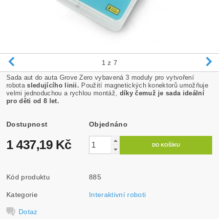
1
z 7
Sada aut do auta Grove Zero vybavená 3 moduly pro vytvoření
robota
sledujícího linii.
Použití magnetických konektorů umožňuje
velmi jednoduchou a rychlou montáž,
díky čemuž je sada ideální
pro děti od 8 let.
Dostupnost
Objednáno
1 437,19 Kč
Kód produktu
885
Kategorie
Interaktivní roboti
Dotaz