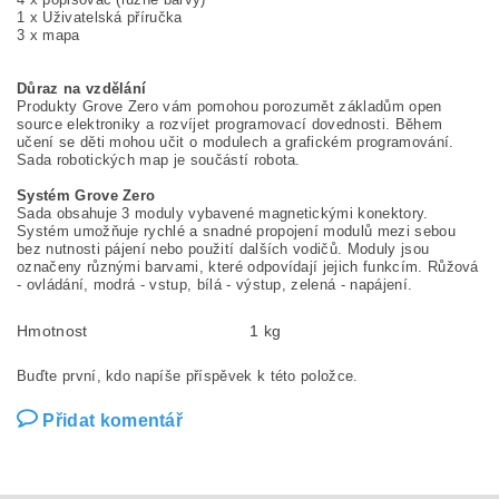
1 x Uživatelská příručka
3 x mapa
Důraz na vzdělání
Produkty Grove Zero vám pomohou porozumět základům open
source elektroniky a rozvíjet programovací dovednosti. Během
učení se děti mohou učit o modulech a grafickém programování.
Sada robotických map je součástí robota.
Systém Grove Zero
Sada obsahuje 3 moduly vybavené magnetickými konektory.
Systém umožňuje rychlé a snadné propojení modulů mezi sebou
bez nutnosti pájení nebo použití dalších vodičů. Moduly jsou
označeny různými barvami, které odpovídají jejich funkcím. Růžová
- ovládání, modrá - vstup, bílá - výstup, zelená - napájení.
Hmotnost
1 kg
Buďte první, kdo napíše příspěvek k této položce.
Přidat komentář