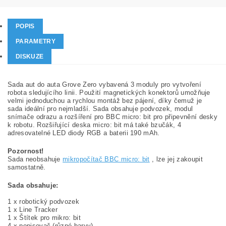
POPIS
PARAMETRY
DISKUZE
Sada aut do auta Grove Zero vybavená 3 moduly pro vytvoření
robota sledujícího linii. Použití magnetických konektorů umožňuje
velmi jednoduchou a rychlou montáž bez pájení, díky čemuž je
sada ideální pro nejmladší. Sada obsahuje podvozek, modul
snímače odrazu a rozšíření pro BBC micro: bit pro připevnění desky
k robotu. Rozšiřující deska micro: bit má také bzučák, 4
adresovatelné LED diody RGB a baterii 190 mAh.
Pozornost!
Sada neobsahuje
mikropočítač BBC micro: bit
, lze jej zakoupit
samostatně.
Sada obsahuje:
1 x robotický podvozek
1 x Line Tracker
1 x Štítek pro mikro: bit
4 x popisovač (různé barvy)