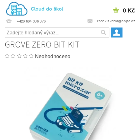
0 Kč
radek.svehla@anipa.cz
+420 604 386 376
GROVE ZERO BIT KIT
Neohodnoceno