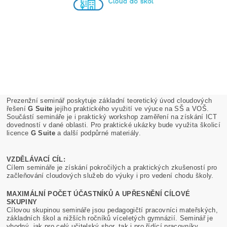
Prezenžní seminář poskytuje základní teoretický úvod cloudových
řešení
G Suite
jejího praktického využití ve výuce na SŠ a VOŠ.
Součástí semináře je i praktický workshop zaměření na získání ICT
dovedností v dané oblasti. Pro praktické ukázky bude využita školicí
licence
G Suite
a další podpůrné materiály.
VZDĚLÁVACÍ CÍL:
Cílem semináře je získání pokročilých a praktických zkušeností pro
začleňování cloudových služeb do výuky i pro vedení chodu školy.
MAXIMÁLNÍ POČET ÚČASTNÍKŮ A UPŘESNĚNÍ CÍLOVÉ
SKUPINY
Cílovou skupinou semináře jsou pedagogičtí pracovníci mateřských,
základních škol a nižších ročníků víceletých gymnázií. Seminář je
vhodný, jak pro celý učitelský sbor, tak i pro řídící pracovníky.