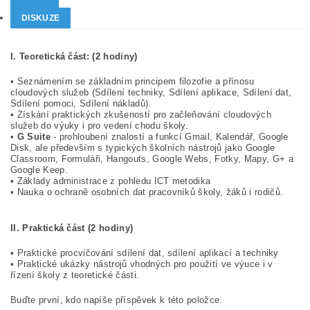
DISKUZE
I. Teoretická část: (2 hodiny)
• Seznámením se základním principem filozofie a přínosu
cloudových služeb (Sdílení techniky, Sdílení aplikace, Sdílení dat,
Sdílení pomoci, Sdílení nákladů).
• Získání praktických zkušeností pro začleňování cloudových
služeb do výuky i pro vedení chodu školy.
•
G Suite
- prohloubení znalostí a funkcí Gmail, Kalendář, Google
Disk, ale především s typických školních nástrojů jako Google
Classroom, Formuláři, Hangouts, Google Webs, Fotky, Mapy, G+ a
Google Keep.
• Základy administrace z pohledu ICT metodika
• Nauka o ochraně osobních dat pracovníků školy, žáků i rodičů.
II. Praktická část (2 hodiny)
• Praktické procvičování sdílení dat, sdílení aplikací a techniky
• Praktické ukázky nástrojů vhodných pro použití ve výuce i v
řízení školy z teoretické části.
Buďte první, kdo napíše příspěvek k této položce.