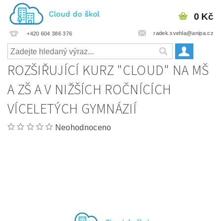
0 Kč
radek.svehla@anipa.cz
+420 604 386 376
ROZŠIŘUJÍCÍ KURZ "CLOUD" NA MŠ
A ZŠ A V NIŽŠÍCH ROČNÍCÍCH
VÍCELETÝCH GYMNÁZIÍ
Neohodnoceno